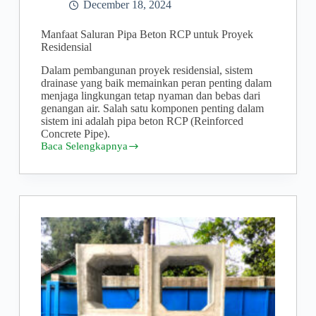
December 18, 2024
Manfaat Saluran Pipa Beton RCP untuk Proyek
Residensial
Dalam pembangunan proyek residensial, sistem
drainase yang baik memainkan peran penting dalam
menjaga lingkungan tetap nyaman dan bebas dari
genangan air. Salah satu komponen penting dalam
sistem ini adalah pipa beton RCP (Reinforced
Concrete Pipe).
Baca Selengkapnya