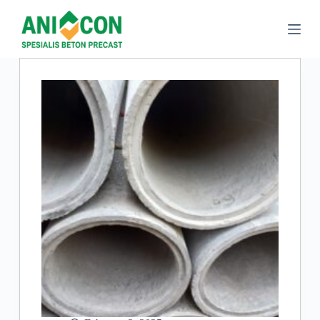
S
k
i
p
t
o
c
o
n
t
e
n
t