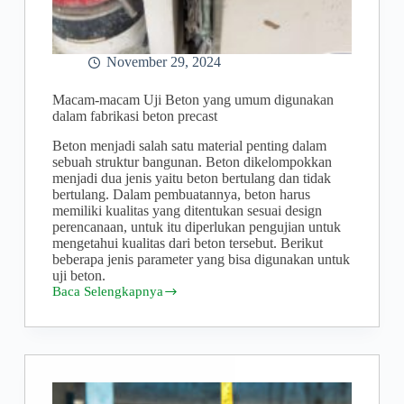
November 29, 2024
Macam-macam Uji Beton yang umum digunakan
dalam fabrikasi beton precast
Beton menjadi salah satu material penting dalam
sebuah struktur bangunan. Beton dikelompokkan
menjadi dua jenis yaitu beton bertulang dan tidak
bertulang. Dalam pembuatannya, beton harus
memiliki kualitas yang ditentukan sesuai design
perencanaan, untuk itu diperlukan pengujian untuk
mengetahui kualitas dari beton tersebut. Berikut
beberapa jenis parameter yang bisa digunakan untuk
uji beton.
Baca Selengkapnya