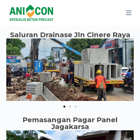
S
k
i
p
t
Saluran Drainase Jln Cinere Raya
o
c
o
n
t
e
n
t
Pemasangan Pagar Panel
Jagakarsa