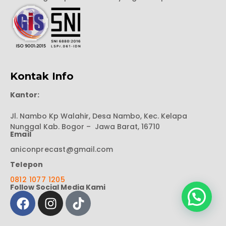
Kontak Info
Kantor:
Jl. Nambo Kp Walahir, Desa Nambo, Kec. Kelapa
Nunggal Kab. Bogor – Jawa Barat, 16710
Email
aniconprecast@gmail.com
Telepon
0812 1077 1205
Follow Social Media Kami