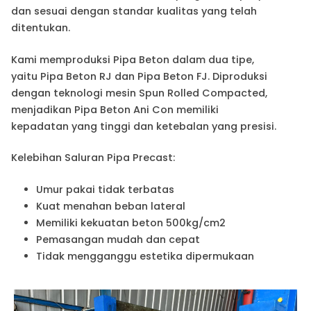
dan sesuai dengan standar kualitas yang telah
ditentukan.
Kami memproduksi Pipa Beton dalam dua tipe,
yaitu Pipa Beton RJ dan Pipa Beton FJ. Diproduksi
dengan teknologi mesin Spun Rolled Compacted,
menjadikan Pipa Beton Ani Con memiliki
kepadatan yang tinggi dan ketebalan yang presisi.
Kelebihan Saluran Pipa Precast:
Umur pakai tidak terbatas
Kuat menahan beban lateral
Memiliki kekuatan beton 500kg/cm2
Pemasangan mudah dan cepat
Tidak mengganggu estetika dipermukaan