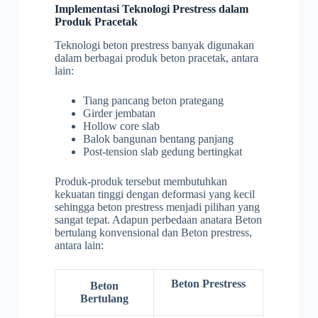
Implementasi Teknologi Prestress dalam
Produk Pracetak
Teknologi beton prestress banyak digunakan
dalam berbagai produk beton pracetak, antara
lain:
Tiang pancang beton prategang
Girder jembatan
Hollow core slab
Balok bangunan bentang panjang
Post-tension slab gedung bertingkat
Produk-produk tersebut membutuhkan
kekuatan tinggi dengan deformasi yang kecil
sehingga beton prestress menjadi pilihan yang
sangat tepat. Adapun perbedaan anatara Beton
bertulang konvensional dan Beton prestress,
antara lain:
Beton Prestress
Beton
Bertulang