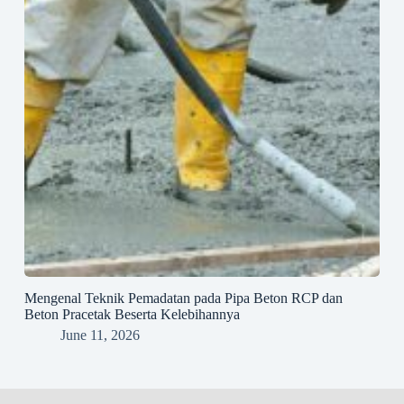
Mengenal Teknik Pemadatan pada Pipa Beton RCP dan
Beton Pracetak Beserta Kelebihannya
June 11, 2026