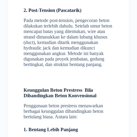
2. Post-Tension (Pascatarik)
Pada metode post-tension, pengecoran beton
dilakukan terlebih dahulu. Setelah umur beton
mencapai batas yang ditentukan, wire atau
strand dimasukkan ke dalam lubang khusus
(duct), kemudian ditarik menggunakan
hydraulic jack dan kemudian dikunci
menggunakan angkur.
Metode ini banyak
digunakan pada proyek jembatan, gedung
bertingkat, dan struktur bentang panjang.
Keunggulan Beton Prestress Bila
Dibandingkan Beton Konvensional
Penggunaan beton prestress menawarkan
berbagai keunggulan dibandingkan beton
bertulang biasa. Antara lain:
1. Bentang Lebih Panjang