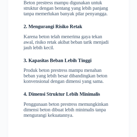
Beton prestress mampu digunakan untuk
struktur dengan bentang yang lebih panjang
tanpa memerlukan banyak pilar penyangga.
2. Mengurangi Risiko Retak
Karena beton telah menerima gaya tekan
awal, risiko retak akibat beban tarik menjadi
jauh lebih kecil.
3. Kapasitas Beban Lebih Tinggi
Produk beton prestress mampu menahan
beban yang lebih besar dibandingkan beton
konvensional dengan dimensi yang sama.
4. Dimensi Struktur Lebih Minimalis
Penggunaan beton prestress memungkinkan
dimensi beton dibuat lebih minimalis tanpa
mengurangi kekuatannya.