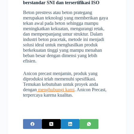
berstandar SNI dan tersertifikasi ISO
Beton prestress atau beton prategang
merupakan teknologi yang memberikan gaya
tekan awal pada beton sehingga mampu
meningkatkan kekuatan, mengurangi retak,
dan memperpanjang umur struktur. Dalam
industri beton pracetak, metode ini menjadi
solusi ideal untuk menghasilkan produk
berkekuatan tinggi yang mampu menahan
beban besar dengan dimensi yang lebih
efisien.
Anicon precast menjamin, produk yang
diproduksi telah memenuhi spesifikasi.
Temukan kebutuhan untuk proyek anda
dengan
menghubungi kami
. Anicon Precast,
terpercaya karena kualitas.